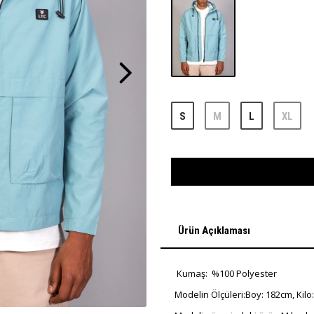
S
M
L
XL
Ürün Açıklaması
Kumaş: %100 Polyester
Modelin Ölçüleri:Boy: 182cm, Kilo