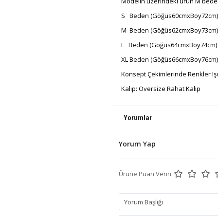
Modelin üzerindeki ürün M bede
S Beden (Göğüs60cmxBoy72cm)
M Beden (Göğüs62cmxBoy73cm)
L Beden (Göğüs64cmxBoy74cm)
XL Beden (Göğüs66cmxBoy76cm)
Konsept Çekimlerinde Renkler Işık 
Kalıp: Oversize Rahat Kalıp
Yorumlar
Yorum Yap
Ürüne Puan Verin