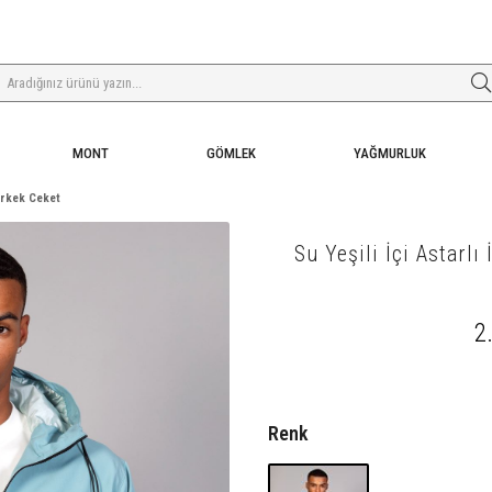
MONT
GÖMLEK
YAĞMURLUK
 Erkek Ceket
Su Yeşili İçi Astarl
2
Renk