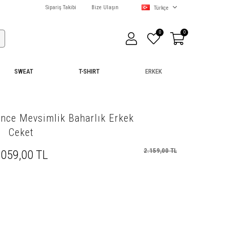
Sipariş Takibi
Bize Ulaşın
Türkçe
0
0
SWEAT
T-SHIRT
ERKEK
ı İnce Mevsimlik Baharlık Erkek
Ceket
2.159,00 TL
.059,00 TL