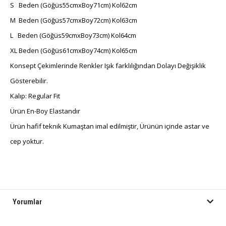
S Beden (Göğüs55cmxBoy71cm) Kol62cm
M Beden (Göğüs57cmxBoy72cm) Kol63cm
L Beden (Göğüs59cmxBoy73cm) Kol64cm
XL Beden (Göğüs61cmxBoy74cm) Kol65cm
Konsept Çekimlerinde Renkler Işık farklılığından Dolayı Değişiklik
Gösterebilir.
Kalıp: Regular Fit
Ürün En-Boy Elastandır
Ürün hafif teknik Kumaştan imal edilmiştir, Ürünün içinde astar ve
cep yoktur.
Yorumlar