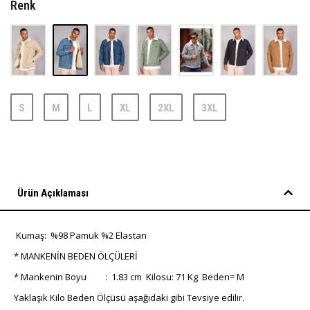
Renk
S
M
L
XL
2XL
3XL
Ürün Açıklaması
Kumaş: %98 Pamuk %2 Elastan
* MANKENİN BEDEN ÖLÇÜLERİ
* Mankenin Boyu : 1.83 cm Kilosu: 71 Kg Beden= M
Yaklaşık Kilo Beden Ölçüsü aşağıdaki gibi Tevsiye edilir.