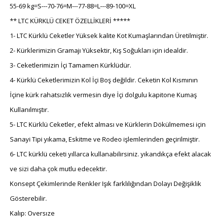
55-69 kg=S---70-76=M---77-88=L---89-100=XL
** LTC KÜRKLÜ CEKET ÖZELLİKLERİ *****
1- LTC Kürklü Ceketler Yüksek kalite Kot Kumaşlarından Üretilmiştir.
2- Kürklerimizin Gramajı Yüksektir, Kış Soğukları için idealdir.
3- Ceketlerimizin İçi Tamamen Kürklüdür.
4- Kürklü Ceketlerimizin Kol İçi Boş değildir. Ceketin Kol Kısmının
İçine kürk rahatsızlık vermesin diye İçi dolgulu kapitone Kumaş
Kullanılmıştır.
5- LTC Kürklü Ceketler, efekt alması ve Kürklerin Dökülmemesi için
Sanayi Tipi yıkama, Eskitme ve Rodeo işlemlerinden geçirilmiştir.
6- LTC kürklü ceketi yıllarca kullanabilirsiniz. yıkandıkça efekt alacak
ve sizi daha çok mutlu edecektir.
Konsept Çekimlerinde Renkler Işık farklılığından Dolayı Değişiklik
Gösterebilir.
Kalıp: Oversıze