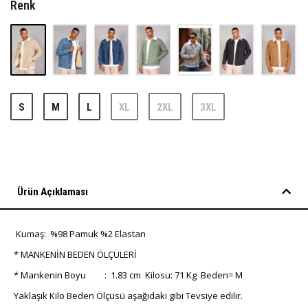
Renk
S
M
L
XL
2XL
3XL
Ürün Açıklaması
Kumaş: %98 Pamuk %2 Elastan
* MANKENİN BEDEN ÖLÇÜLERİ
* Mankenin Boyu : 1.83 cm Kilosu: 71 Kg Beden= M
Yaklaşık Kilo Beden Ölçüsü aşağıdaki gibi Tevsiye edilir.