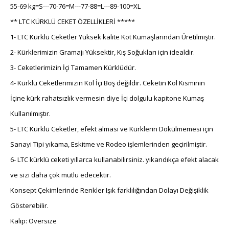
55-69 kg=S---70-76=M---77-88=L---89-100=XL
** LTC KÜRKLÜ CEKET ÖZELLİKLERİ *****
1- LTC Kürklü Ceketler Yüksek kalite Kot Kumaşlarından Üretilmiştir.
2- Kürklerimizin Gramajı Yüksektir, Kış Soğukları için idealdir.
3- Ceketlerimizin İçi Tamamen Kürklüdür.
4- Kürklü Ceketlerimizin Kol İçi Boş değildir. Ceketin Kol Kısmının
İçine kürk rahatsızlık vermesin diye İçi dolgulu kapitone Kumaş
Kullanılmıştır.
5- LTC Kürklü Ceketler, efekt alması ve Kürklerin Dökülmemesi için
Sanayi Tipi yıkama, Eskitme ve Rodeo işlemlerinden geçirilmiştir.
6- LTC kürklü ceketi yıllarca kullanabilirsiniz. yıkandıkça efekt alacak
ve sizi daha çok mutlu edecektir.
Konsept Çekimlerinde Renkler Işık farklılığından Dolayı Değişiklik
Gösterebilir.
Kalıp: Oversıze