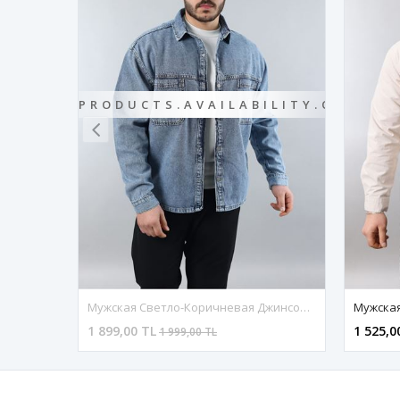
BILITY.OUTOFSTOCK
Мужская Светло-Коричневая Джинсовая Куртка Оверсайз Со Съемным Капюшоном
Мужская Светло-Коричневая Джинсовая Куртка Оверсайз Со Съемным Капюшоном
1 525,00 TL
2 099,
1 625,00 TL