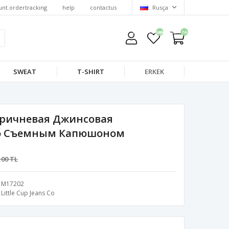
unt.ordertracking
help
contactus
Rusça
wishlist.headerquantity
shoppingcart.headerquantity
SWEAT
T-SHIRT
ERKEK
оричневая Джинсовая
Со Съемным Капюшоном
,00 TL
M17202
Little Cup Jeans Co