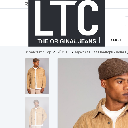
header.infotext
YENİ
PANTOLON
CEKET
Breadcrumb.top
GÖMLEK
Мужская Светло-Коричневая