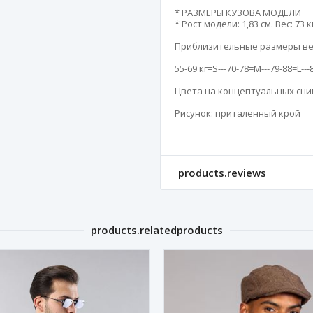
* РАЗМЕРЫ КУЗОВА МОДЕЛИ 

* Рост модели: 1,83 см. Вес: 73 к
Приблизительные размеры вес
55-69 кг=S---70-78=M---79-88=L---
Цвета на концептуальных сним
Рисунок: приталенный крой
products.reviews
products.relatedproducts