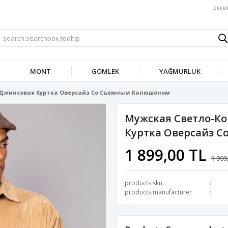
acco
MONT
GÖMLEK
YAĞMURLUK
 Джинсовая Куртка Оверсайз Со Съемным Капюшоном
Мужская Светло-К
Куртка Оверсайз 
1 899,00 TL
1 999
products.sku
products.manufacturer