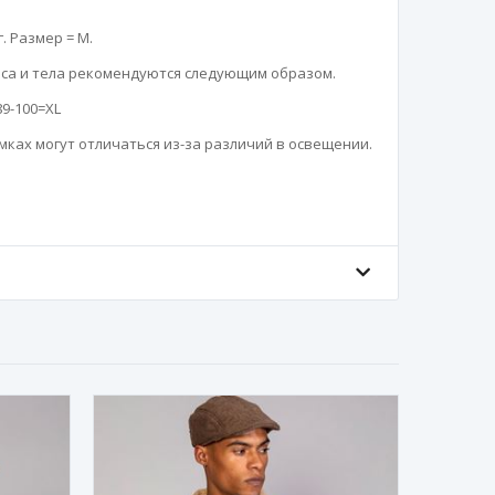
г. Размер = M.

а и тела рекомендуются следующим образом.

89-100=XL

ках могут отличаться из-за различий в освещении.
