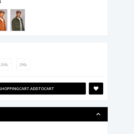
s
2XL
3XL
SHOPPINGCART.ADDTOCART