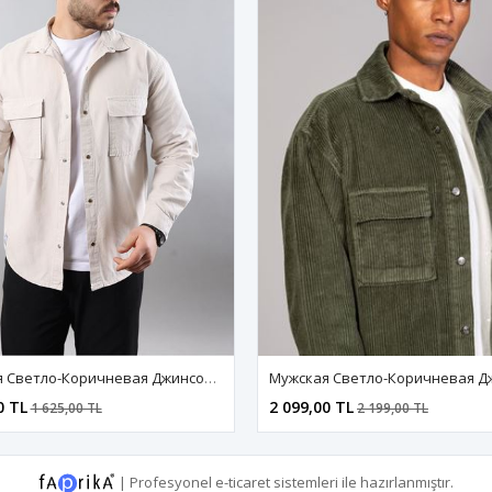
PRODUCTS.AVAILAB
Мужская Светло-Коричневая Джинсовая Куртка Оверсайз Со Съемным Капюшоном
00 TL
1 899,00 TL
2 199,00 TL
1 999,00 TL
|
Profesyonel
e-ticaret
sistemleri ile hazırlanmıştır.