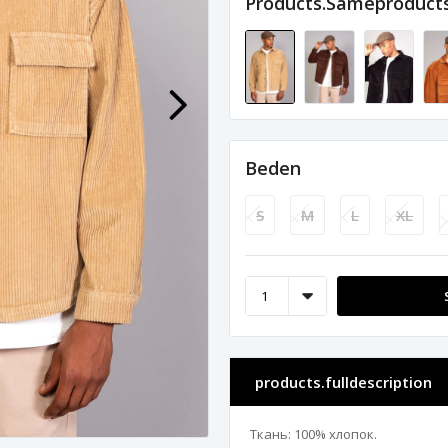
Products.sameproduct
Beden
S
M
L
XL
products.fulldescription
Ткань: 100% хлопок.
