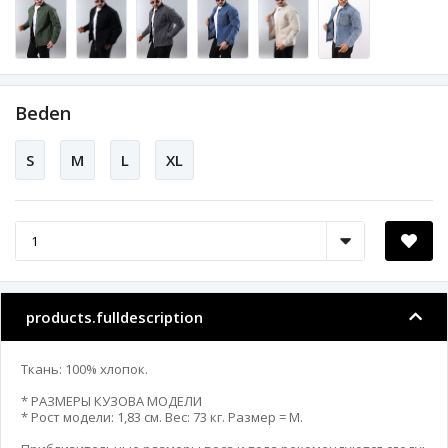
Beden
S
M
L
XL
products.fulldescription
Ткань: 100% хлопок.

* РАЗМЕРЫ КУЗОВА МОДЕЛИ 

* Рост модели: 1,83 см. Вес: 73 кг. Размер = M.
