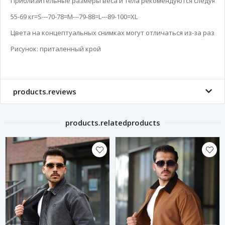
Приблизительные размеры веса и тела рекомендуются следующи
55-69 кг=S---70-78=M---79-88=L---89-100=XL

Цвета на концептуальных снимках могут отличаться из-за различ
Рисунок: приталенный крой
products.reviews
products.relatedproducts