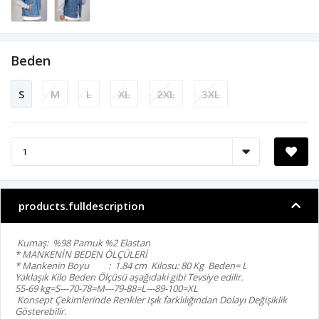
Beden
S
M
L
XL
2XL
3XL
products.fulldescription
Kumaş: %98 Pamuk %2 Elastan
* MANKENİN BEDEN ÖLÇÜLERİ
* Mankenin Boyu : 1.84 cm Kilosu: 80 Kg Beden= L
Yaklaşık Kilo Beden Ölçüsü aşağıdaki gibi Tevsiye edilir.
55-69 kg=S---70-78=M---79-88=L---89-100=XL
Konsept Çekimlerinde Renkler Işık farklılığından Dolayı Değişiklik
Gösterebilir.