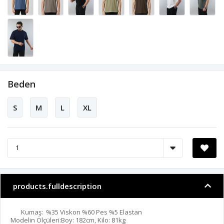
Beden
S
M
L
XL
products.fulldescription
Kumaş: %35 Viskon %60 Pes %5 Elastan
Modelin Ölçüleri:Boy: 182cm, Kilo: 81kg