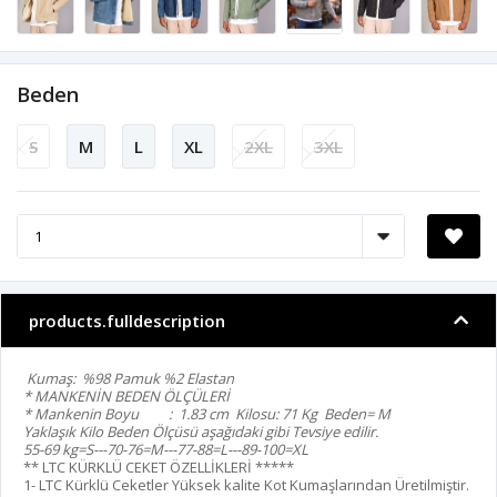
Beden
S
M
L
XL
2XL
3XL
products.fulldescription
Kumaş: %98 Pamuk %2 Elastan
* MANKENİN BEDEN ÖLÇÜLERİ
* Mankenin Boyu : 1.83 cm Kilosu: 71 Kg Beden= M
Yaklaşık Kilo Beden Ölçüsü aşağıdaki gibi Tevsiye edilir.
55-69 kg=S---70-76=M---77-88=L---89-100=XL
** LTC KÜRKLÜ CEKET ÖZELLİKLERİ *****
1- LTC Kürklü Ceketler Yüksek kalite Kot Kumaşlarından Üretilmiştir.