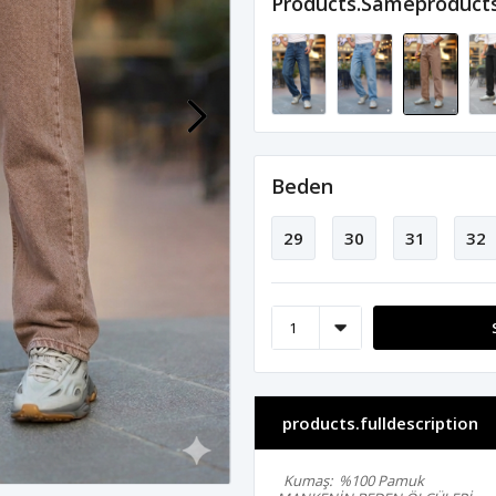
Products.sameproduct
Beden
29
30
31
32
products.fulldescription
Kumaş: %100 Pamuk