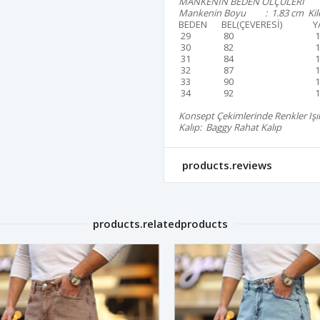
MANKENİN BEDEN ÖLÇÜLERİ
Mankenin Boyu : 1.83 cm Kilo
BEDEN
BEL(ÇEVERESİ)
Y
29
80
1
30
82
1
31
84
1
32
87
1
33
90
1
34
92
1
Konsept Çekimlerinde Renkler Işık 
Kalıp:
Baggy Rahat Kalıp
products.reviews
products.relatedproducts