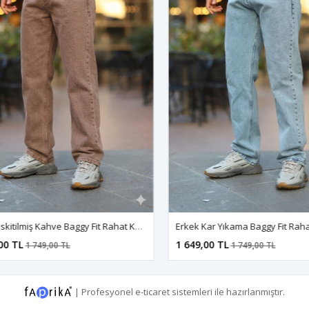
Erkek Eskitilmiş Kahve Baggy Fit Rahat Kalıp Jean Pantolon
0 TL
1 649,00 TL
1 749,00 TL
1 749,00 TL
|
Profesyonel
e-ticaret
sistemleri ile hazırlanmıştır.