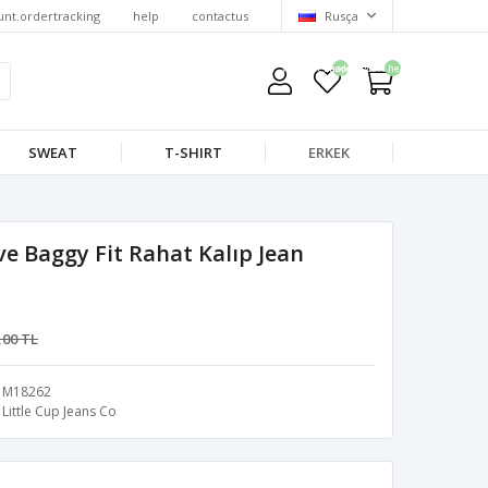
unt.ordertracking
help
contactus
Rusça
wishlist.headerquantity
shoppingcart.headerquantity
SWEAT
T-SHIRT
ERKEK
ve Baggy Fit Rahat Kalıp Jean
,00 TL
M18262
Little Cup Jeans Co