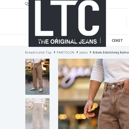
header.infotext
YENİ
PANTOLON
CEKET
Breadcrumb.top
PANTOLON
Jeans
Erkek Eskitilmiş Kahv