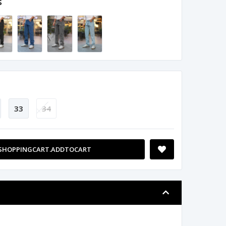
s
33
34
SHOPPINGCART.ADDTOCART