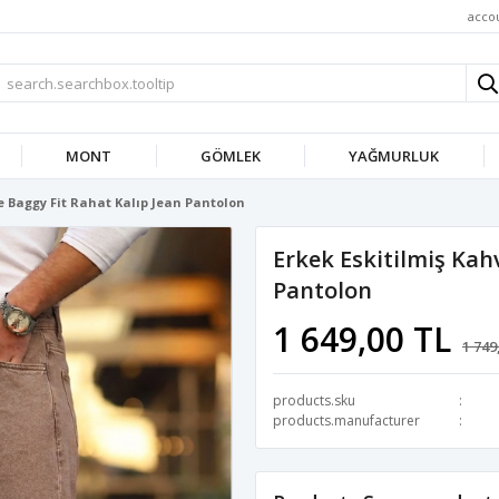
acco
MONT
GÖMLEK
YAĞMURLUK
e Baggy Fit Rahat Kalıp Jean Pantolon
Erkek Eskitilmiş Kah
Pantolon
1 649,00 TL
1 749
products.sku
products.manufacturer