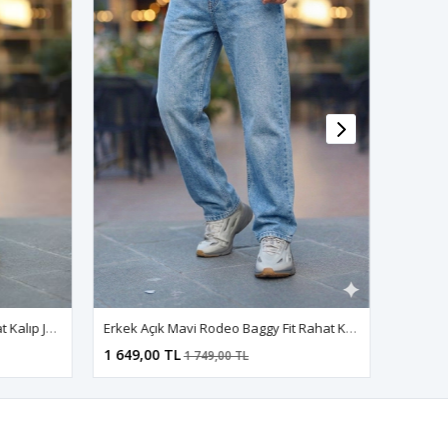
Erkek Kar Yıkama Baggy Fit Rahat Kalıp Jean Pantolon
Erkek Açık Mavi Rodeo Baggy Fit Rahat Kalıp Jean Pantolon
1 649,00 TL
1 649,00
1 749,00 TL