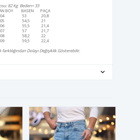
su: 82 Kg Beden= 33
AN BOY
BASEN
PAÇA
04
53
20,8
05
54,5
21
06
55,5
21,4
07
57
21,7
08
58,2
22
09
59,5
22,4
farklılığından Dolayı Değişiklik Gösterebilir.