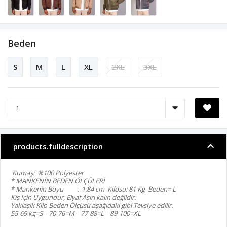
Beden
S
M
L
XL
2XL
3XL
products.fulldescription
Kumaş: %100 Polyester
* MANKENİN BEDEN ÖLÇÜLERİ
* Mankenin Boyu : 1.84 cm Kilosu: 81 Kg Beden= L
Kış İçin Uygundur, Elyaf Aşırı kalın değildir.
Yaklaşık Kilo Beden Ölçüsü aşağıdaki gibi Tevsiye edilir.
55-69 kg=S---70-76=M---77-88=L---89-100=XL