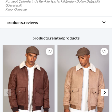
Konsept Çekimlerinde Renkler Işık farklılığından Dolayı Değişiklik
Gösterebilir.
Kalıp: Oversıze
products.reviews
products.relatedproducts