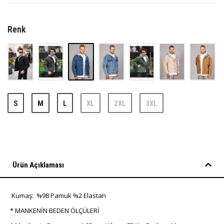
Renk
S
M
L
XL
2XL
3XL
Ürün Açıklaması
Kumaş: %98 Pamuk %2 Elastan
* MANKENİN BEDEN ÖLÇÜLERİ