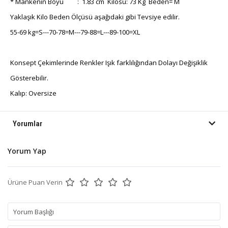
* Mankenin Boyu : 1.83 cm Kilosu: 73 Kg Beden= M
Yaklaşık Kilo Beden Ölçüsü aşağıdaki gibi Tevsiye edilir.
55-69 kg=S---70-78=M---79-88=L---89-100=XL
Konsept Çekimlerinde Renkler Işık farklılığından Dolayı Değişiklik
Gösterebilir.
Kalıp: Oversize
Yorumlar
Yorum Yap
Ürüne Puan Verin