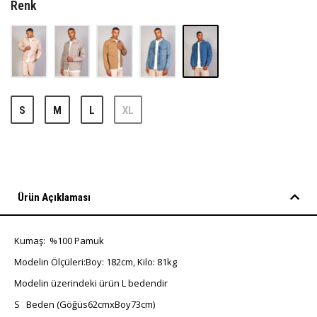
Renk
S
M
L
XL
Ürün Açıklaması
Kumaş: %100 Pamuk
Modelin Ölçüleri:Boy: 182cm, Kilo: 81kg
Modelin üzerindeki ürün L bedendir
S Beden (Göğüs62cmxBoy73cm)