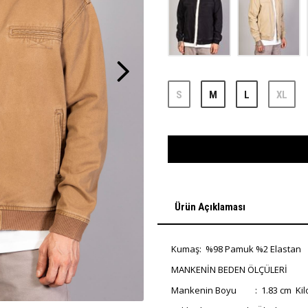
S
M
L
XL
Ürün Açıklaması
Kumaş: %98 Pamuk %2 Elastan
MANKENİN BEDEN ÖLÇÜLERİ
Mankenin Boyu : 1.83 cm Kilo