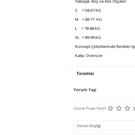
Yaklaşık Boy ve Kilo Ölçüleri
S = 58-67 KG
M = 68-77 KG
L = 78-88 kG
XL = 89-99 KG
Konsept Çekimlerinde Renkler Işık 
Kalıp: Oversize
Yorumlar
Yorum Yap
Ürüne Puan Verin