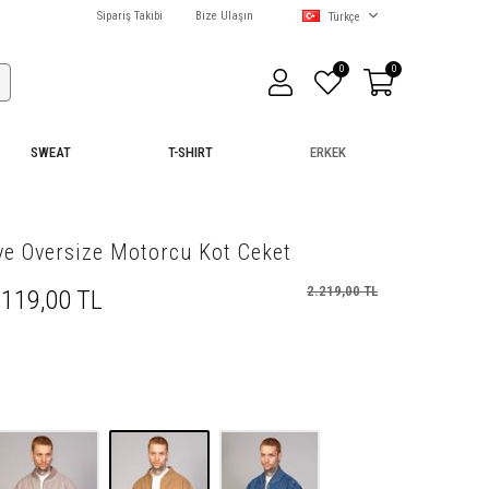
Sipariş Takibi
Bize Ulaşın
Türkçe
0
0
SWEAT
T-SHIRT
ERKEK
ve Oversize Motorcu Kot Ceket
2.219,00 TL
.119,00 TL