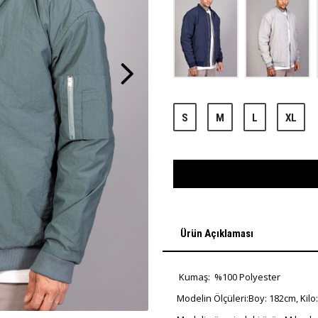
S
M
L
XL
Ürün Açıklaması
Kumaş: %100 Polyester
Modelin Ölçüleri:Boy: 182cm, Kilo