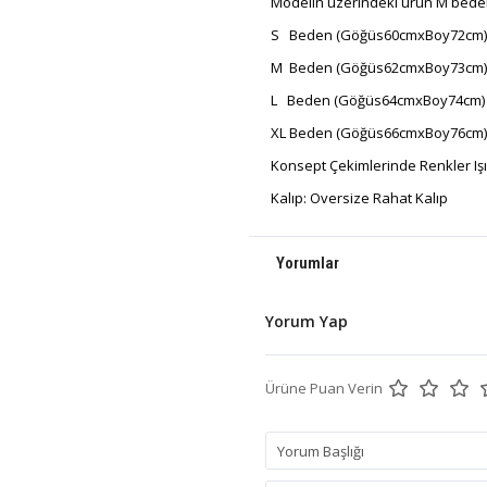
Modelin üzerindeki ürün M bede
S Beden (Göğüs60cmxBoy72cm)
M Beden (Göğüs62cmxBoy73cm)
L Beden (Göğüs64cmxBoy74cm)
XL Beden (Göğüs66cmxBoy76cm)
Konsept Çekimlerinde Renkler Işık 
Kalıp: Oversize Rahat Kalıp
Yorumlar
Yorum Yap
Ürüne Puan Verin