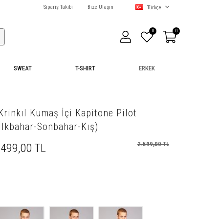
Sipariş Takibi
Bize Ulaşın
Türkçe
0
0
SWEAT
T-SHIRT
ERKEK
/Krinkıl Kumaş İçi Kapitone Pilot
İlkbahar-Sonbahar-Kış)
2.599,00 TL
.499,00 TL