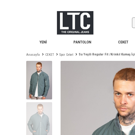
YENİ
PANTOLON
CEKET
Su Yeşili Regular Fit /Krinkıl Kumaş İ
Anasayfa
CEKET
Spor Ceket