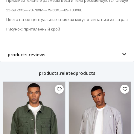
Приблизительные размеры веса и тела рекомендуются следующи
55-69 кг=S---70-78=M---79-88=L---89-100=XL

Цвета на концептуальных снимках могут отличаться из-за различ
Рисунок: приталенный крой
products.reviews
products.relatedproducts