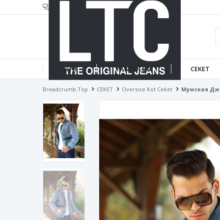
header.infotext
YENİ
PANTOLON
CEKET
Breadcrumb.top
CEKET
Oversıze Kot Ceket
Мужская Джи