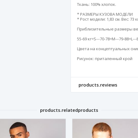
Ткань: 100% хлопок.

* РАЗМЕРЫ КУЗОВА МОДЕЛИ 

* Рост модели: 1,83 см. Вес: 73 к
Приблизительные размеры вес
55-69 кг=S---70-78=M---79-88=L---
Цвета на концептуальных сним
Рисунок: приталенный крой
products.reviews
products.relatedproducts