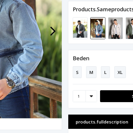
Products.sameproduct
Beden
S
M
L
XL
products.fulldescription