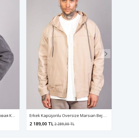
Erkek Kapüşonlu Oversize Marsıan Bej Kot Ceket
Мужская Джинсовая Куртка-Бомбер Оверсайз Цвета Хаки, Стираная Модель На Молнии
2 149,00 TL
9,00 TL
2 249,00 TL