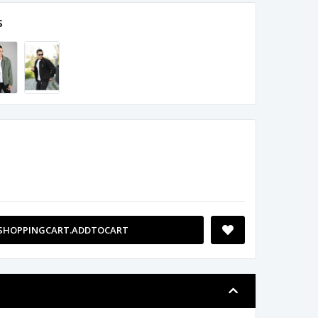
s
SHOPPINGCART.ADDTOCART