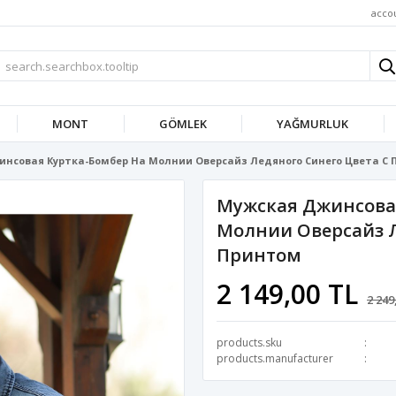
acco
MONT
GÖMLEK
YAĞMURLUK
нсовая Куртка-Бомбер На Молнии Оверсайз Ледяного Синего Цвета С
Мужская Джинсова
Молнии Оверсайз Л
Принтом
2 149,00 TL
2 249
products.sku
products.manufacturer