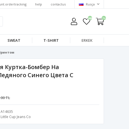
unt.ordertracking
help
contactus
Rusça
wishlist.headerquantity
shoppingcart.headerquantity
SWEAT
T-SHIRT
ERKEK
 Принтом
я Куртка-Бомбер На
едяного Синего Цвета С
,00 TL
A14635
Little Cup Jeans Co