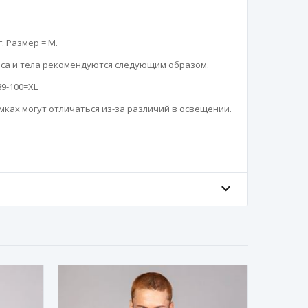
г. Размер = M.

а и тела рекомендуются следующим образом.

89-100=XL

ках могут отличаться из-за различий в освещении.
