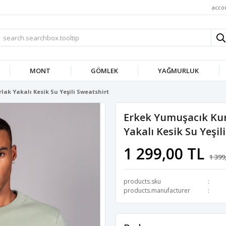
acco
MONT
GÖMLEK
YAĞMURLUK
lak Yakalı Kesik Su Yeşili Sweatshirt
Erkek Yumuşacık Kum
Yakalı Kesik Su Yeşil
1 299,00 TL
1 399
products.sku
products.manufacturer