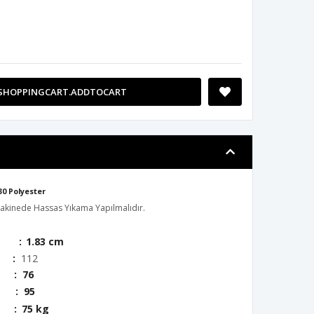
SHOPPINGCART.ADDTOCART
0 Polyester
akinede Hassas Yıkama Yapılmalıdır.
 :
1.83 cm
:
112
76
 95
:
75 kg