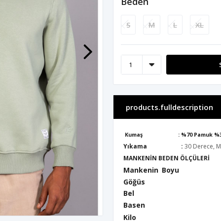
Beden
S
M
L
XL
products.fulldescription
Kumaş :
%70 Pamuk %3
Yıkama :
30 Derece, M
MANKENİN BEDEN ÖLÇÜLERİ
Mankenin
Boyu
Göğüs 
Bel : 
Basen :
Kilo 