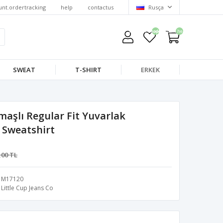
unt.ordertracking
help
contactus
Rusça
wishlist.headerquantity
shoppingcart.headerquantity
SWEAT
T-SHIRT
ERKEK
aşlı Regular Fit Yuvarlak
i Sweatshirt
,00 TL
M17120
Little Cup Jeans Co