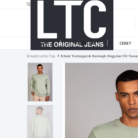
header.infotext
YENİ
PANTOLON
CEKET
Breadcrumb.top
Erkek Yumuşacık Kumaşlı Regular Fit Yuvar