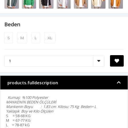
Beden
S
M
L
XL
products.fulldescription
Kumaş: %100 Polyester
MANKENİN BEDEN ÖLÇÜLERİ
Mankenin Boyu : 1.83 cm Kilosu: 75 Kg Beden= L
Yaklaşık Boy ve Kilo Ölçüleri
S = 58-68 KG
M = 67-77 KG
L = 78-87 kG