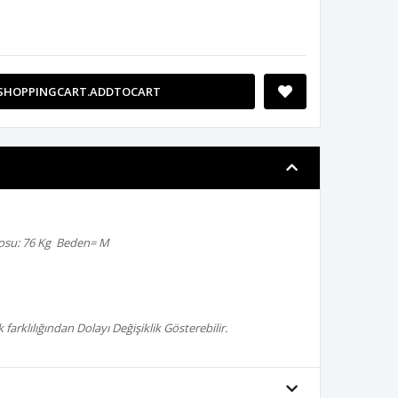
SHOPPINGCART.ADDTOCART
su: 76 Kg Beden= M
farklılığından Dolayı Değişiklik Gösterebilir.