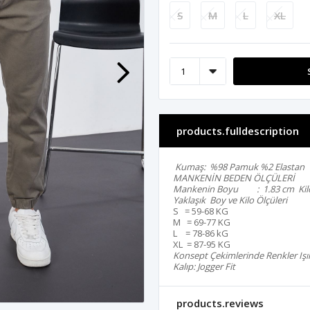
S
M
L
XL
products.fulldescription
Kumaş: %98 Pamuk %2 Elastan
MANKENİN BEDEN ÖLÇÜLERİ
Mankenin Boyu : 1.83 cm Kilo
Yaklaşık Boy ve Kilo Ölçüleri
S = 59-68 KG
M = 69-77 KG
L = 78-86 kG
XL = 87-95 KG
Konsept Çekimlerinde Renkler Işık 
Kalıp: Jogger Fit
products.reviews