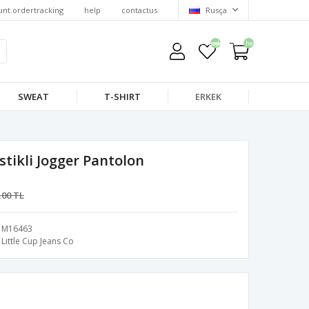
unt.ordertracking
help
contactus
Rusça
wishlist.headerquantity
shoppingcart.headerquantity
SWEAT
T-SHIRT
ERKEK
stikli Jogger Pantolon
,00 TL
M16463
Little Cup Jeans Co