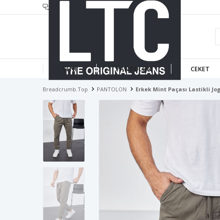
header.infotext
YENİ
PANTOLON
CEKET
Breadcrumb.top
PANTOLON
Erkek Mint Paçası Lastikli Jo