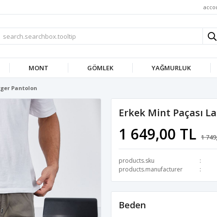
acco
MONT
GÖMLEK
YAĞMURLUK
gger Pantolon
Erkek Mint Paçası La
1 649,00 TL
1 749
products.sku
products.manufacturer
Beden